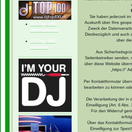
Sie haben jederzeit i
Auskunft über Ihre gesp
DJ Top 100
Zweck der Datenverarbe
international
Diesbezüglich und auch 
über di
DJ Top 100
national
Aus Sicherheitsgrü
Seitenbetreiber senden, 
über diese Website übermi
„https://“ 
Per Kontaktformular überm
bearbeiten zu können ode
Die Verarbeitung der in
Einwilligung (Art. 6 Abs. 
Für den Widerruf genü
erfol
Über das Kontaktformula
Einwilligung zur Spei