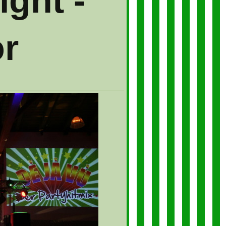
ght -
r