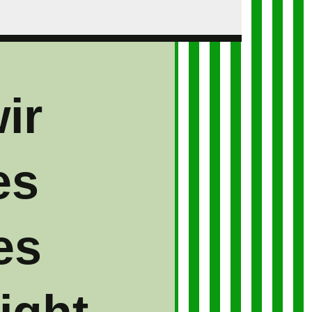
ir
es
es