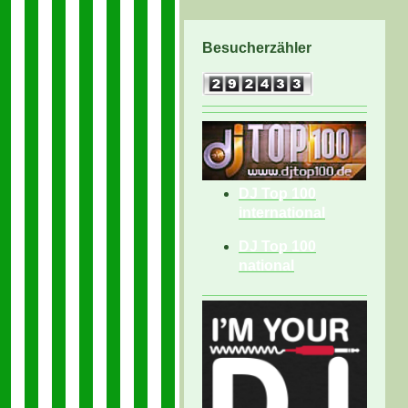
Besucherzähler
DJ Top 100
international
DJ Top 100
national